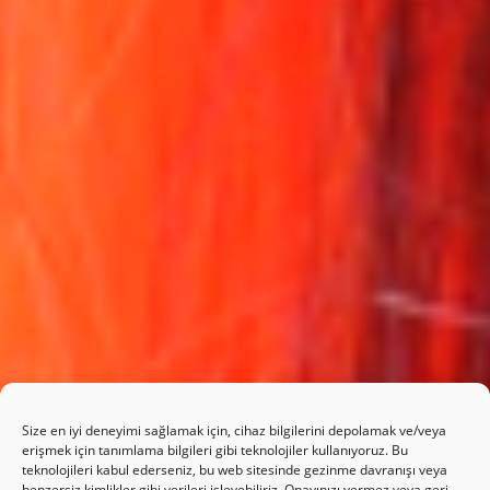
Size en iyi deneyimi sağlamak için, cihaz bilgilerini depolamak ve/veya
erişmek için tanımlama bilgileri gibi teknolojiler kullanıyoruz. Bu
teknolojileri kabul ederseniz, bu web sitesinde gezinme davranışı veya
benzersiz kimlikler gibi verileri işleyebiliriz. Onayınızı vermez veya geri