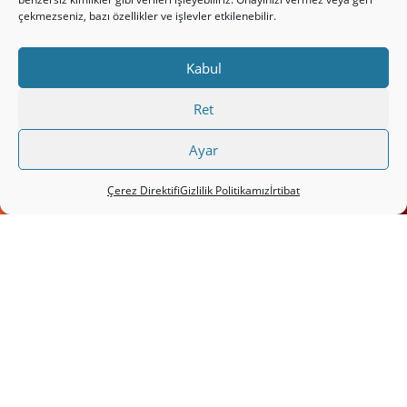
çekmezseniz, bazı özellikler ve işlevler etkilenebilir.
Kabul
Ret
Ayar
Çerez Direktifi
Gizlilik Politikamız
İrtibat
RÜYA ÖRNEKLERİ